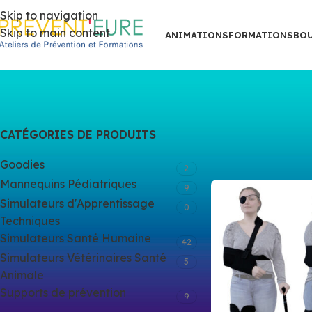
Skip to navigation
Skip to main content
ANIMATIONS
FORMATIONS
BO
CATÉGORIES DE PRODUITS
Accueil
/
Boutiq
Goodies
2
Mannequins Pédiatriques
9
Simulateurs d'Apprentissage
0
Techniques
Simulateurs Santé Humaine
42
Simulateurs Vétérinaires Santé
5
Animale
Supports de prévention
9