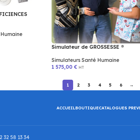
EFICIENCES
é Humaine
Simulateur de GROSSESSE ®
Simulateurs Santé Humaine
1 575,00
€
HT
1
2
3
4
5
6
→
ACCUEIL
BOUTIQUE
CATALOGUES PREV
 32 58 13 34