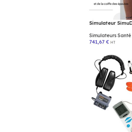
Simulateur Simu
Simulateurs Sant
741,67
€
HT