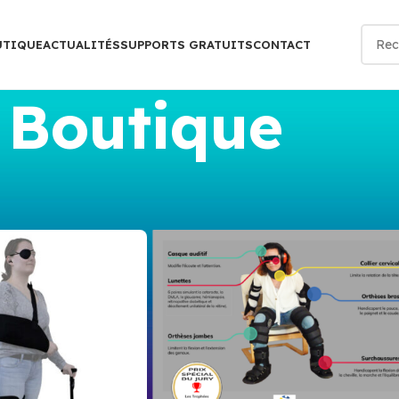
UTIQUE
ACTUALITÉS
SUPPORTS GRATUITS
CONTACT
Boutique
ue
Show
9
12