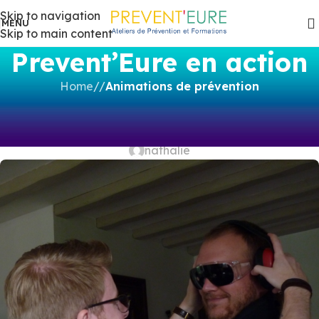
Skip to navigation
MENU
Skip to main content
Prevent’Eure en action
Home
/
Animations de prévention
ANIMATIONS DE PRÉVENTION
,
ACCIDENT DU TRAVAIL
,
ACVC
,
Audition & prévention
CONFÉRENCES
nathalie