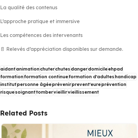
La qualité des contenus
L’approche pratique et immersive
Les compétences des intervenants
📄 Relevés d’appréciation disponibles sur demande.
aidant
animation
chuter
chutes
danger
domicile
ehpad
formation
formation continue
formation d'adultes
handicap
institut
personne âgée
prévenir
prevent'eure
prévention
risque
soignant
tomber
vieillir
vieillissement
Related Posts