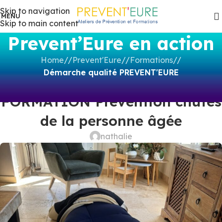
Skip to navigation
MENU
Skip to main content
Prevent’Eure en action
Home
/
Prevent'Eure
/
Formations
/
Démarche qualité PREVENT'EURE
DÉMARCHE QUALITÉ PREVENT'EURE
,
FORMATIONS
,
FORMATIONS
FORMATION Prévention chutes
CERTIFIÉES QUALIOPI
de la personne âgée
nathalie